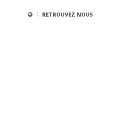
HÔTEL ELIZABETH
Accessibilité L'hôtel dispose d'une
dérogation concernant l'accessibilité
moteur. Néanmoins, nous faisons tout
notre possible pour faciliter l'accès à toute
personne qui en fait la demande. Notre
hôtel, composé de deux bâtiments