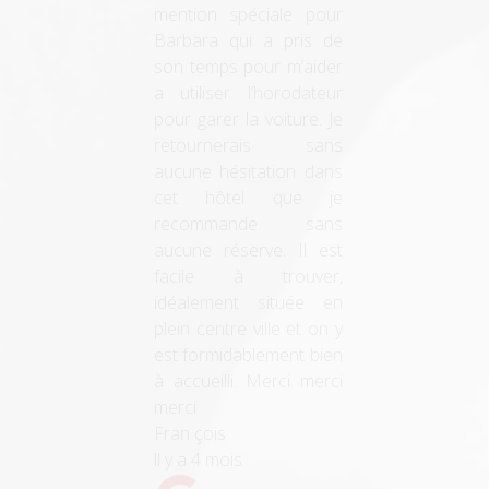
accueillant. L’un des
employé nous a donné
le conseil qu’il nous
fallait pour le restaurant
en soirée entre
amoureux. Ne donne
pas les adresses de ses
amis, mais les bonnes
adresses.
Cyril Villette
sur
Google
– CYRIL VILLETTE
VOYAGEUR