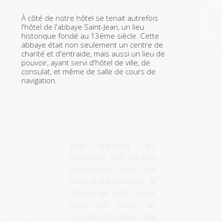
À côté de notre hôtel se tenait autrefois
l'hôtel de l'abbaye Saint-Jean, un lieu
historique fondé au 13ème siècle. Cette
abbaye était non seulement un centre de
charité et d'entraide, mais aussi un lieu de
pouvoir, ayant servi d'hôtel de ville, de
consulat, et même de salle de cours de
navigation.
Week-end en amoureux
fabuleux, hôtel avec du
cachet et beaucoup de
charme, la salle de petit
déjeuner du XVII est
superbe. Personnel
serviable, sympa et