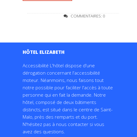
COMMENTAIRES: 0
HÔTEL ELIZABETH
Accessibilité L'hôtel dispose d'une
dérogation concernant l'accessibilité
moteur. Néanmoins, nous faisons tout
notre possible pour faciliter l'accès à toute
personne qui en fait la demande. Notre
hôtel, composé de deux bâtiments
distincts, est situé dans le centre de Saint-
Malo, près des remparts et du port.
N'hésitez pas à nous contacter si vous
avez des questions.