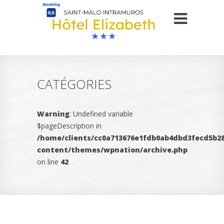
CATÉGORIES
Warning
: Undefined variable
$pageDescription in
/home/clients/cc0a713676e1fdb0ab4dbd3fecd5b28
content/themes/wpnation/archive.php
on line
42