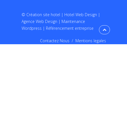
©
Création site hotel
|
Hotel Web Design
|
Agence Web Design
|
Maintenance
Wordpress
|
Référencement entreprise
Contactez Nous
/
Mentions legales