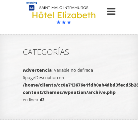
CATEGORÍAS
Advertencia
: Variable no definida
$pageDescription en
/home/clients/cc0a713676e1fdb0ab4dbd3fecd5b28
content/themes/wpnation/archive.php
en línea
42