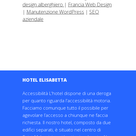
design alberghiero
|
Francia Web Design
|
Manutenzione WordPress
|
SEO
aziendale
HOTEL ELISABETTA
Accessibilità L'hotel dispone di una deroga
per quanto riguarda l'accessibilità motoria.
Facciamo comunque tutto il possibile per
agevolare l’accesso a chiunque ne faccia
richiesta. Il nostro hotel, composto da due
edifici separati, è situato nel centro di