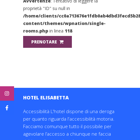
Avvertenze
: Tentativo di leggere la
proprietà "ID" su null in
/home/clients/cc0a713676e1fdb0ab4dbd3fecd5b28
content/themes/wpnation/single-
rooms.php
in linea
118
PRENOTARE
HOTEL ELISABETTA
Accessibilità L'hotel dispone di una deroga
per quanto riguarda l'accessibilità motoria.
Facciamo comunque tutto il possibile per
agevolare l’accesso a chiunque ne faccia