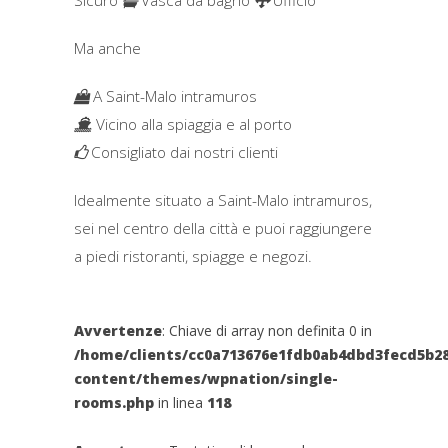
Sicuro
Vasca da bagno
Ufficio
Ma anche
A Saint-Malo intramuros
Vicino alla spiaggia e al porto
Consigliato dai nostri clienti
Idealmente situato a Saint-Malo intramuros,
sei nel centro della città e puoi raggiungere
a piedi ristoranti, spiagge e negozi.
Avvertenze
: Chiave di array non definita 0 in
/home/clients/cc0a713676e1fdb0ab4dbd3fecd5b28
content/themes/wpnation/single-
rooms.php
in linea
118